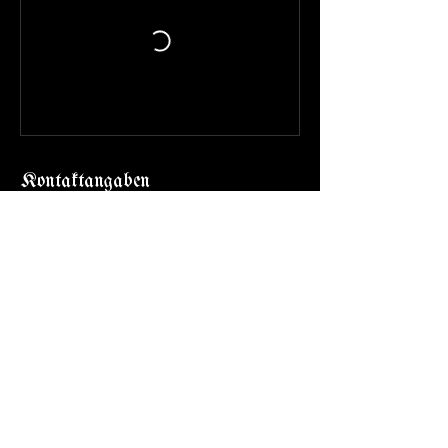
Kontaktangaben
Rostock, Germany
info@svartkrog.de
Cookies
Impressu
Datenschutz
m
Svartkrog